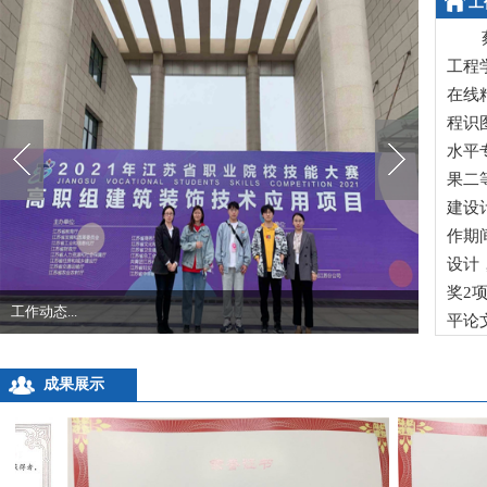
工
蔡小
工程
在线
程识
水平
果二
建设
作期
设计
奖2
工作动态...
平论
成果展示