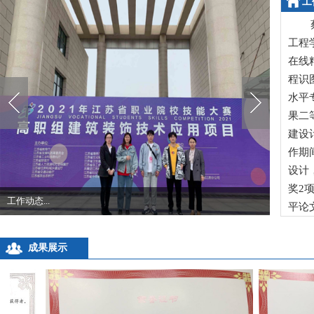
工
蔡小
工程
在线
程识
水平
果二
建设
作期
设计
奖2
工作动态...
平论
成果展示